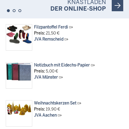
KNASTLADEN
Informationskampagne gegen häusliche Gewalt
DER ONLINE-SHOP
10.07.2026
Anerkennung für innovative Suizidpräventionsarbeit: JVA Köln
ausgezeichnet
Filzpantoffel Ferdi
Preis:
21,50 €
14.07.2026
JVA Remscheid
Justiz der Zukunft gemeinsam gestalten: Minister Limbach
zieht positive Bilanz des Projekts Zukunftswerkstatt Justiz
Nordrhein-Westfalen
01.07.2026
Notizbuch mit Eidechs-Papier
Newsletter Juli 2026
Preis:
5,00 €
30.06.2026
JVA Münster
288 Anwärterinnen und Anwärter des Jahrgangs 2024/2026
der Justizvollzugsschule NRW geehrt
30.06.2026
Weihnachtskerzen Set
RechtSpecial - Schiedsleute helfen Streit schlichten!
Preis:
19,90 €
JVA Aachen