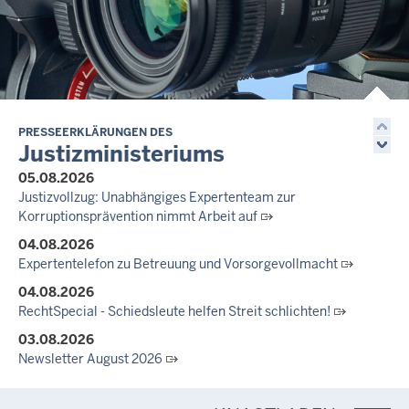
14.07.2026
Justiz der Zukunft gemeinsam gestalten: Minister Limbach
zieht positive Bilanz des Projekts Zukunftswerkstatt Justiz
Nordrhein-Westfalen
01.07.2026
Newsletter Juli 2026
PRESSEERKLÄRUNGEN DES
Justizministeriums
30.06.2026
05.08.2026
288 Anwärterinnen und Anwärter des Jahrgangs 2024/2026
Justizvollzug: Unabhängiges Expertenteam zur
der Justizvollzugsschule NRW geehrt
Korruptionsprävention nimmt Arbeit auf
30.06.2026
04.08.2026
RechtSpecial - Schiedsleute helfen Streit schlichten!
Expertentelefon zu Betreuung und Vorsorgevollmacht
04.08.2026
RechtSpecial - Schiedsleute helfen Streit schlichten!
03.08.2026
Newsletter August 2026
27.07.2026
Dein Mut findet Rückhalt: Die Justiz NRW unterstützt