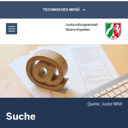
Direkt zum Inhalt
Justizvollzugsanstalt Moers-Kapellen:
TECHNISCHES MENÜ
Leichte Sprache, Gebärdensprachenvideo
und Kontaktformular
Suche
Quelle: Justiz NRW
Suche