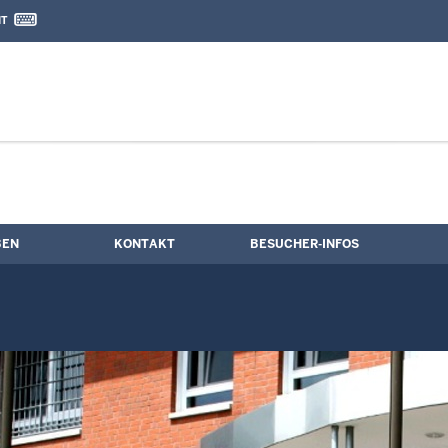
IT
nd Kontaktformular
ldergalerie
BEN
KONTAKT
BESUCHER-INFOS