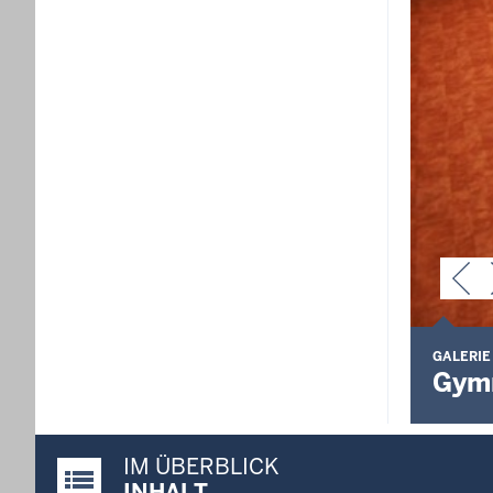
GALERIE
Gym
IM ÜBERBLICK
Justiz-Portal im Überblick:
INHALT